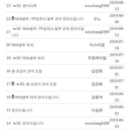
2019-08-
23
woochang0209
RE: 론더리백
12
2019-08-
22
모노
택배봉투 / PP접착식 봉투 견적 문의드립니다
09
2019-08-
RE: 택배봉투 / PP접착식 봉투 견적 문의드립
21
woochang0209
12
니다
2019-07-
20
미스터염
택배봉투 제작
16
2019-07-
19
우창케미칼
RE: 택배봉투 제작
16
2019-07-
18
김란희
봉 포장지 견적 요청
01
2019-07-
17
김란희
RE: 봉 포장지 견적 요청
01
2019-06-
16
강윤석
택배봉투 제작 문의드립니다.
25
2019-06-
15
이승문
문의드립니다
02
2019-06-
14
woochang0209
RE: 문의드립니다
03